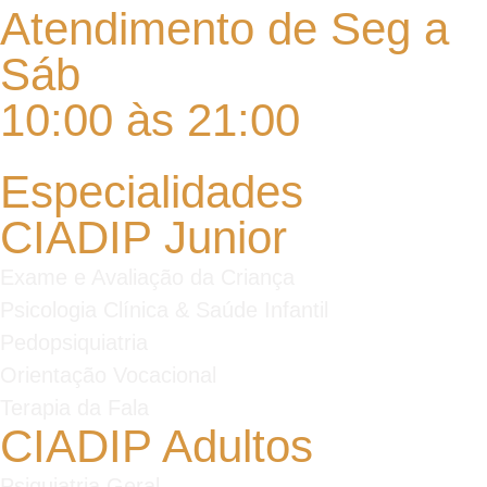
Atendimento de Seg a
Sáb
10:00 às 21:00
Especialidades
CIADIP Junior
Exame e Avaliação da Criança
Psicologia Clínica & Saúde Infantil
Pedopsiquiatria
Orientação Vocacional
Terapia da Fala
CIADIP Adultos
Psiquiatria Geral