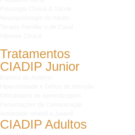
Psicologia Clínica & Saúde
Neuropsicologia do Adulto
Terapia Familiar e de Casal
Hipnose Clínica
Tratamentos
CIADIP Junior
Espetro do Autismo
Hiperatividade e Défice de Atenção
Dificuldades de Aprendizagem
Perturbações da Comunicação
Ansiedade Infantil e Juvenil
CIADIP Adultos