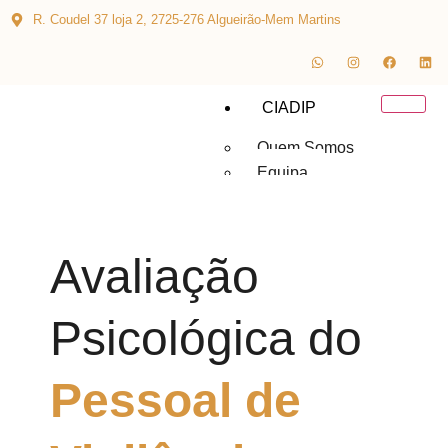
R. Coudel 37 loja 2, 2725-276 Algueirão-Mem Martins
CIADIP
Quem Somos
Equipa
Júnior
Adultos
Avaliação
PsiCommunity
Recursos
Psicológica do
Blog
Triagem Online
Pessoal de
Avaliação de Depressão
Avaliação de Ansiedade