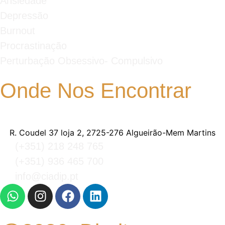
Ansiedade
Depressão
Burnout
Procrastinação
Perturbação Obsessivo- Compulsivo
Onde Nos Encontrar
R. Coudel 37 loja 2, 2725-276 Algueirão-Mem Martins
(+351) 218 248 765
(+351) 936 465 700
info@ciadip.pt