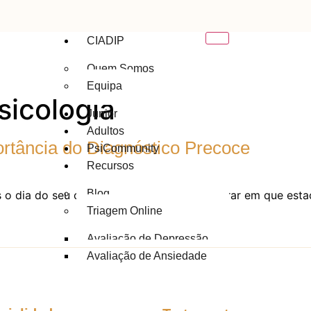
CIADIP
Quem Somos
Equipa
sicologia
Júnior
Adultos
rtância do Diagnóstico Precoce
PsiCommunity
Recursos
Blog
s o dia do seu casamento, mas não se lembrar em que est
Triagem Online
Avaliação de Depressão
Avaliação de Ansiedade
Contactos