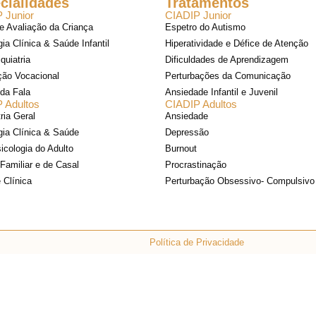
cialidades
Tratamentos
X
 Junior
CIADIP Junior
 Avaliação da Criança
Espetro do Autismo
ia Clínica & Saúde Infantil
Hiperatividade e Défice de Atenção
quiatria
Dificuldades de Aprendizagem
ção Vocacional
Perturbações da Comunicação
 da Fala
Ansiedade Infantil e Juvenil
 Adultos
CIADIP Adultos
ria Geral
Ansiedade
gia Clínica & Saúde
Depressão
icologia do Adulto
Burnout
 Familiar e de Casal
Procrastinação
 Clínica
Perturbação Obsessivo- Compulsivo
Política de Privacidade