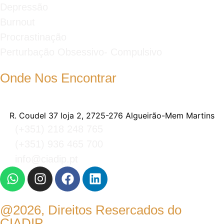
Depressão
Burnout
Procrastinação
Perturbação Obsessivo- Compulsivo
Onde Nos Encontrar
R. Coudel 37 loja 2, 2725-276 Algueirão-Mem Martins
(+351) 218 248 765
(+351) 936 465 700
info@ciadip.pt
@2026, Direitos Resercados do
CIADIP