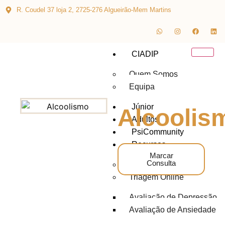
R. Coudel 37 loja 2, 2725-276 Algueirão-Mem Martins
CIADIP
Quem Somos
Equipa
Júnior
Alcoolis
Adultos
PsiCommunity
Recursos
Marcar
Consulta
Blog
Triagem Online
Avaliação de Depressão
Avaliação de Ansiedade