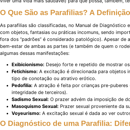
viver uma vida mais saudável) para que possa, também, te
O Que São as Parafilias? A Definiçã
As parafilias são classificadas, no Manual de Diagnóstico
com objetos, fantasias ou práticas incomuns, sendo imp
fora dos “padrões” é considerado patológico). Apesar de 
bem-estar de ambas as partes (e também de quem o rodeia)
algumas dessas manifestações:
Exibicionismo:
Desejo forte e repetido de mostrar os
Fetichismo:
A excitação é direcionada para objetos 
tipo de conotação ou atrativo erótico.
Pedofilia:
A atração é feita por crianças pre-puberes 
integridade de terceiros).
Sadismo Sexual:
O prazer advém da imposição de dor
Masoquismo Sexual:
Prazer sexual proveniente da s
Voyeurismo:
A excitação sexual é dada ao ver outro
O Diagnóstico de uma Parafilia: Dif