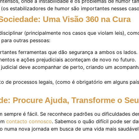
intensos, onde a instabilidade e os problemas de humor ta
os estabilizadores de humor são importantes nesses casos
 Sociedade: Uma Visão 360 na Cura
sciplinar (principalmente nos casos que violam leis), com
 para outras pessoas:
tantes ferramentas que dão segurança a ambos os lados.
entos e ações prejudiciais aconteçam de novo no futuro.
 judicial deve acompanhar de perto, criando um acompanh
o de processos legais, (como é obrigatório em alguns paí
de:
Procure Ajuda, Transforme o Seu
 sempre é fácil. Se reconhece padrões ou dificuldades den
 em
contacto connosco
. Sabemos o quão difícil pode ser da
o-o numa nova jornada em busca de uma vida mais saudável