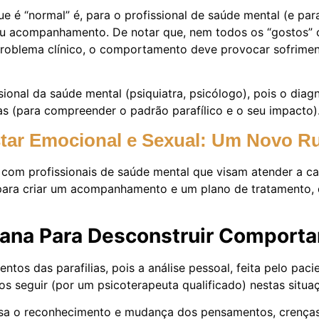
ue é “normal” é, para o profissional de saúde mental (e pa
 acompanhamento. De notar que, nem todos os “gostos” ou 
roblema clínico, o comportamento deve provocar sofrimento
ional da saúde mental (psiquiatra, psicólogo), pois o diagn
tas (para compreender o padrão parafílico e o seu impacto)
star Emocional e Sexual: Um Novo 
om profissionais de saúde mental que visam atender a cada
ra criar um acompanhamento e um plano de tratamento, qu
ana Para Desconstruir Comporta
tos das parafilias, pois a análise pessoal, feita pelo pa
 seguir (por um psicoterapeuta qualificado) nestas situa
a o reconhecimento e mudança dos pensamentos, crenças e