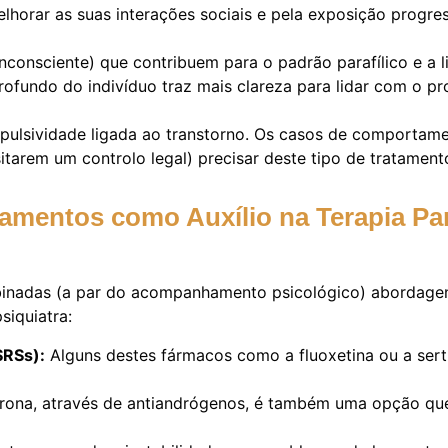
elhorar as suas interações sociais e pela exposição progre
 inconsciente) que contribuem para o padrão parafílico e a
rofundo do indivíduo traz mais clareza para lidar com o p
mpulsividade ligada ao transtorno. Os casos de comportame
rem um controlo legal) precisar deste tipo de tratamento 
camentos como Auxílio na Terapia P
binadas (a par do acompanhamento psicológico) abordage
iquiatra:
SRSs):
Alguns destes fármacos como a fluoxetina ou a sert
erona, através de antiandrógenos, é também uma opção qu