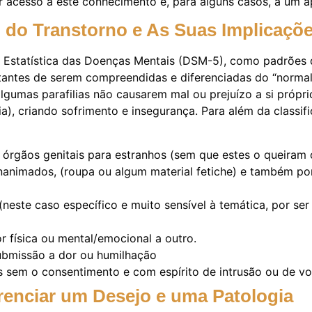
r acesso a este conhecimento e, para alguns casos, a um 
o do Transtorno e As Suas Implicaçõ
 e Estatística das Doenças Mentais (DSM-5), como padrões d
ortantes de serem compreendidas e diferenciadas do “nor
algumas parafilias não causarem mal ou prejuízo a si próp
, criando sofrimento e insegurança. Para além da classifi
 órgãos genitais para estranhos (sem que estes o queiram
inanimados, (roupa ou algum material fetiche) e também p
(neste caso específico e muito sensível à temática, por se
 física ou mental/emocional a outro.
ubmissão a dor ou humilhação
s sem o consentimento e com espírito de intrusão ou de vo
erenciar um Desejo e uma Patologia